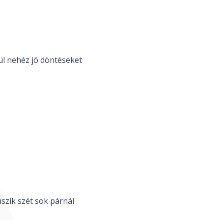
kül nehéz jó döntéseket
szik szét sok párnál