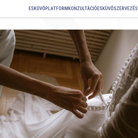
ESKÜVŐPLATFORM
KONZULTÁCIÓ
ESKÜVŐSZERVEZÉS