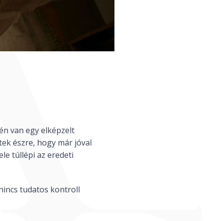
jén van egy elképzelt
itek észre, hogy már jóval
le túllépi az eredeti
nincs tudatos kontroll