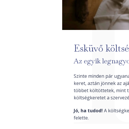
Esküvő költsé
Az egyik legnagyob
Szinte minden pár ugyanat
keret, aztán jönnek az ajá
többet költöttetek, mint t
költségkeretet a szervez
Jó, ha tudod!
A költségke
felette.