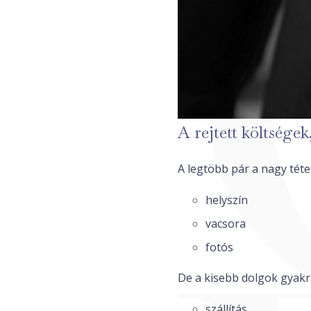
A rejtett költsége
A legtöbb pár a nagy téte
helyszín
vacsora
fotós
De a kisebb dolgok gyak
szállítás