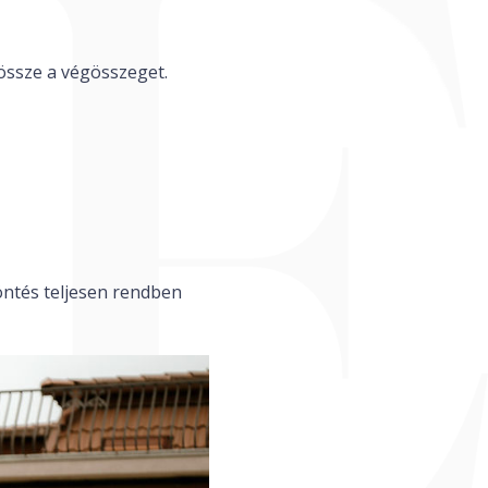
 össze a végösszeget.
öntés teljesen rendben