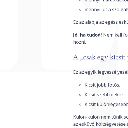
mennyi jut a szolgál
Ez az alapja az egész
esk
Jó, ha tudod!
Nem kell fo
hozni.
A „csak egy kicsit
Ez az egyik legveszélyese
Kicsit jobb fotós.
Kicsit szebb dekor.
Kicsit különlegeseb
Külön-külön nem tűnik sok
az esküvő költségvetése 