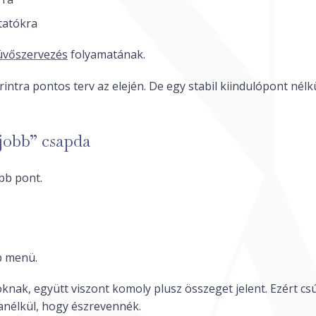
tatókra
üvőszervezés
folyamatának.
rintra pontos terv az elején. De egy stabil kiindulópont nél
 jobb” csapda
bb pont.
b menü.
nak, együtt viszont komoly plusz összeget jelent. Ezért csú
anélkül, hogy észrevennék.