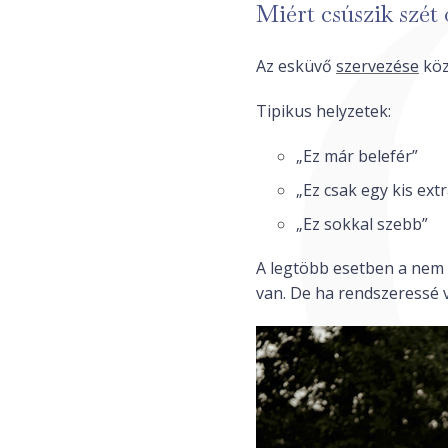
Miért csúszik szét
Az esküvő
szervezése
köz
Tipikus helyzetek:
„Ez már belefér”
„Ez csak egy kis extr
„Ez sokkal szebb”
A legtöbb esetben a nem 
van. De ha rendszeressé vá