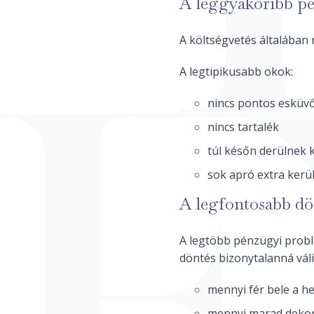
A leggyakoribb p
A költségvetés általában
A legtipikusabb okok:
nincs pontos esküvő
nincs tartalék
túl későn derülnek k
sok apró extra kerü
A legfontosabb dö
A legtöbb pénzügyi problé
döntés bizonytalanná váli
mennyi fér bele a he
mennyi marad deko