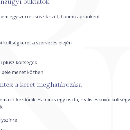
énzügyi buktatók
 nem egyszerre csúszik szét, hanem apránként.
i költségkeret a szervezés elején
i plusz költségek
l bele menet közben
ntés: a keret meghatározása
ma itt kezdődik. Ha nincs egy tiszta, reális esküvői költsé
k:
lyszínre
rra