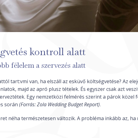
gvetés kontroll alatt
b félelem a szervezés alatt
tól tart:vmi van, ha elszáll az esküvő költségvetése? Az ele
nlatok, majd az apró plusz tételek. És egyszer csak azt vesz
erveztétek. Egy nemzetközi felmérés szerint a párok közel fe
és során
(Forrás: Zola Wedding Budget Report)
.
ret néha természetesen változik. A probléma inkább az, ha 